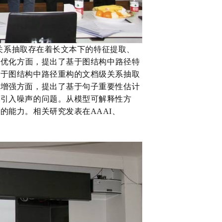
关系抽取存在着长文本下的特征提取、
型优化方面，提出了基于图结构中路径特
基于图结构中路径重构的文档级关系抽取
据增强方面，提出了基于句子重要性估计
易引入噪声的问题。从模型可解释性方
取的能力。相关研究发表在
AAAI、