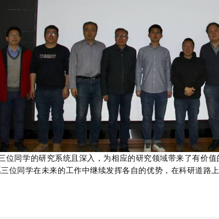
三位同学的研究系统且深入，为相应的
研究
领域带来了有价值
愿三位同学在未来的工作中继续发挥各自的
优势
，在
科研道路