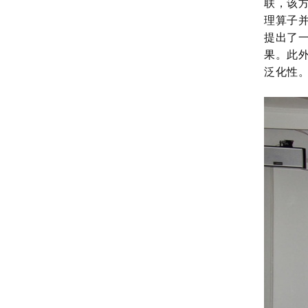
联，该
理算子
提出了
果。此
泛化性。