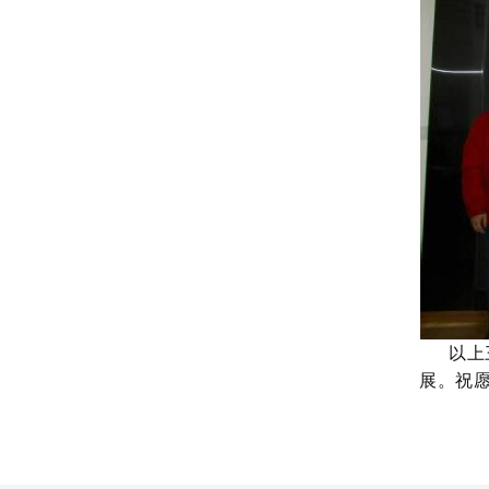
以上
展。祝