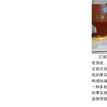
王瑛瑶
答系统
言形式
统的事
构感知
一种多
的事实
源推理