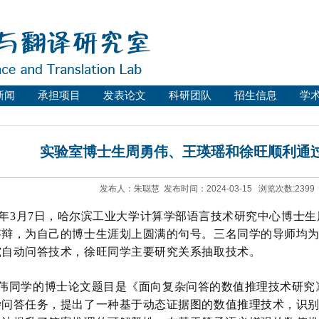
新闻
承担项目
发表论文
科研团队
招生信息
学
实验室博士生周勇伟、王瑛瑶和徐旺顺利通
发布人：朱聪慧 发布时间：2024-03-15 浏览次数:
2399
4年3月7日，哈尔滨工业大学计算学部语言技术研究中心博士
答辩，为自己的博士生涯划上圆满的句号。
三名同学的导师均
究自动问答技术，徐旺同学主要研究关系抽取技术。
同学的博士论文题目是《面向复杂问答的数值推理技术研究
杂问答任务，提出了一种基于动态证据图的数值推理技术，识