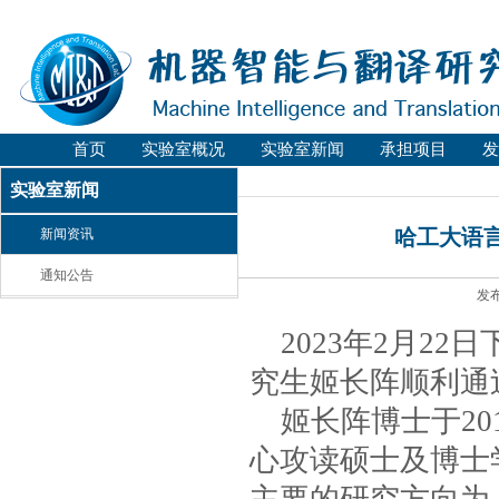
首页
实验室概况
实验室新闻
承担项目
发
实验室新闻
哈工大语
新闻资讯
通知公告
发布
2023
年
2
月
22
日
究生姬长阵顺利通
姬长阵博士于
20
心攻读硕士
及
博士