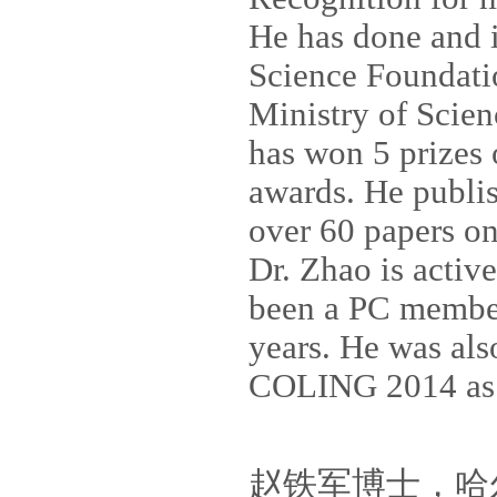
He has done and i
Science Foundati
Ministry of Scien
has won 5 prizes 
awards. He publi
over 60 papers on
Dr. Zhao is activ
been a PC membe
years. He was al
COLING 2014 as t
赵铁军博士，哈